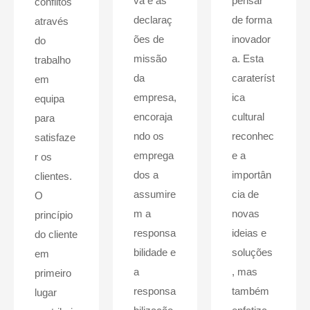
va e as
pensar
conflitos
declaraç
de forma
através
ões de
inovador
do
missão
a. Esta
trabalho
da
carateríst
em
empresa,
ica
equipa
encoraja
cultural
para
ndo os
reconhec
satisfaze
emprega
e a
r os
dos a
importân
clientes.
assumire
cia de
O
m a
novas
princípio
responsa
ideias e
do cliente
bilidade e
soluções
em
a
, mas
primeiro
responsa
também
lugar