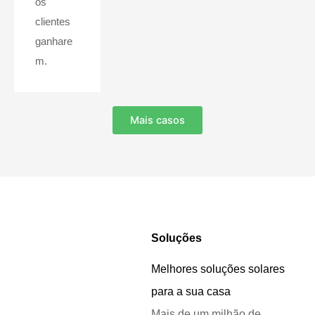
os
clientes
ganhare
m.
Mais casos
Soluções
Melhores soluções solares
para a sua casa
Mais de um milhão de