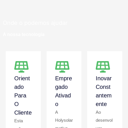
Onde o podemos ajudar
A nossa tecnologia
Orient
Empre
Inovar
Ado
Gado
Const
Para
Ativad
Antem
O
O
Ente
Cliente
A
Ao
Holysolar
desenvol
Esta