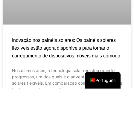
Français
Inovação nos painéis solares: Os painéis solares
العربية
flexíveis estão agora disponíveis para tornar o
Español
carregamento de dispositivos móveis mais cómodo
Русский
English
Nos últimos anos, a tecnologia solar registou grandes
progressos, um dos quais é o advento dos painéis
Português
solares flexíveis. Em comparação com os painéis solares
tradicionais à base de silício, os painéis solares flexíveis
têm maior flexibilidade e adaptabilidade e podem ser
utilizados para carregar vários dispositivos móveis.
LER MAIS »