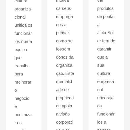
motiva
ver
cultura
os seus
produtos
organiza
emprega
de ponta,
cional
dos a
a
unifica os
pensar
JinkoSol
funcionár
como se
ar tem de
ios numa
fossem
garantir
equipa
donos da
que a
que
organiza
sua
trabalha
ção. Esta
cultura
para
mentalid
empresa
melhorar
ade de
rial
o
proprieda
encoraja
negócio
de apoia
os
e
a visão
funcionár
minimiza
corporati
ios a
r os