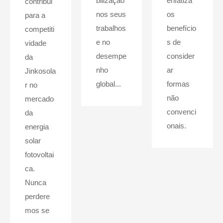
bilização
enfatiza
contribui
nos seus
os
para a
trabalhos
benefício
competiti
e no
s de
vidade
desempe
consider
da
nho
ar
Jinkosola
global...
formas
r no
não
mercado
convenci
da
onais.
energia
solar
fotovoltai
ca.
Nunca
perdere
mos se