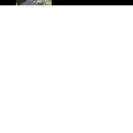
15Japão, Miyagi Kurokawa
24MW
18Chile, Olivillo 10,4MW
Contacto
+86 133 2811 9106
freya@hymatrixsolar.com
6060 Science and Technology Park NO.1588 Zhonghui
Avenue, Qianzhou Community, Wuxi city, China
Direitos de autor 2024 © Jinko solar Co., LTD.