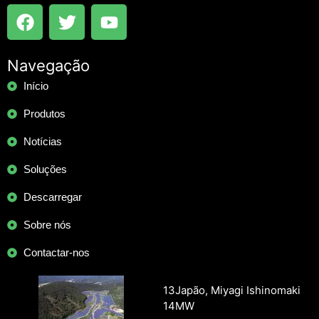
F
T
Y
a
w
o
c
i
u
e
t
t
Navegação
b
t
u
Início
o
e
b
Produtos
o
r
e
k
Notícias
Soluções
Descarregar
Sobre nós
Contactar-nos
13Japão, Miyagi Ishinomaki
14MW