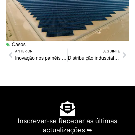
Casos
ANTERIOR
SEGUINTE
Anterior
Seg
Inovação nos painéis solares: Os painéis solares flexíveis estão agora disponíveis para tornar o carregamento de dispositivos móveis mais cómodo
Distribuição industrial e comercial
Inscrever-se Receber as últimas
actualizações ➥