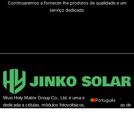
Continuaremos a fornecer-lhe produtos de qualidade e um
serviço dedicado
Français
العربية
Español
Русский
English
Wuxi Holy Matrix Group Co., Ltd. é uma empresa de vendas
Português
dedicada a células, módulos fotovoltaicos, inversores, baterias de
armazenamento de energia e sistemas de geração de energia
solar.
F
T
Y