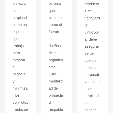
unifica a
os para
producto
los
que
s de
emplead
piensen
vanguard
os en un
como si
ia,
equipo
fueran
JinkoSol
que
los
ar debe
trabaja
dueños
asegurar
para
de la
se de
mejorar
organiza
que su
el
ción.
cultura
negocio
Esta
corporati
y
mentalid
va anima
minimiza
ad de
a los
r los
propieda
emplead
conflictos
d
os a
mediante
respalda
pensar