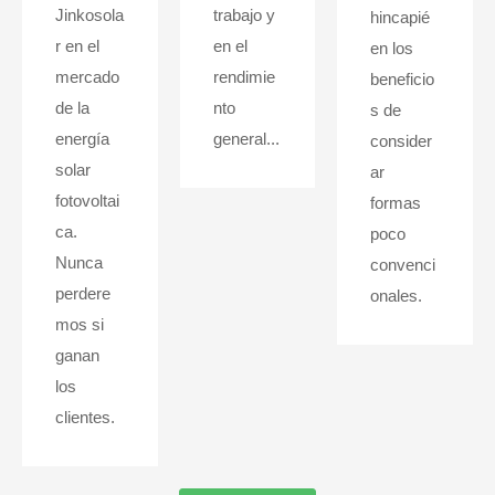
Jinkosola
trabajo y
hincapié
r en el
en el
en los
mercado
rendimie
beneficio
de la
nto
s de
energía
general...
consider
solar
ar
fotovoltai
formas
ca.
poco
Nunca
convenci
perdere
onales.
mos si
ganan
los
clientes.