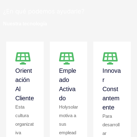
¿En qué podemos ayudarle?
Nuestra tecnología
Orient
Emple
Innova
Ación
Ado
R
Al
Activa
Const
Cliente
Do
Antem
Ente
Esta
Holysolar
cultura
motiva a
Para
organizat
sus
desarroll
iva
emplead
ar