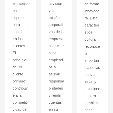
el trabajo
la visión
de forma
en
y la
innovado
equipo
misión
ra. Esta
para
corporati
caracterí
satisface
vas de la
stica
r a los
empresa
cultural
clientes.
al animar
reconoce
El
a los
la
principio
emplead
importan
de "el
os a
cia de las
cliente
asumir
nuevas
primero"
responsa
ideas y
contribuy
bilidades
solucione
e a la
y rendir
s, pero
competiti
cuentas
también
vidad de
en su
hace