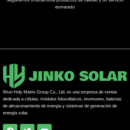
esmerado
Français
Wuxi Holy Matrix Group Co., Ltd. es una empresa de ventas
العربية
dedicada a células, módulos fotovoltaicos, inversores, baterías
Português
de almacenamiento de energía y sistemas de generación de
Русский
energía solar.
English
F
T
Y