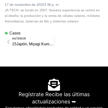
17 de noviembre de 2025
3:36 p. m.
JA TECH. se fundó en 2007. Nuestra experiencia se centra en
el diseño, la producción y la venta de células solares, módulos
fotovoltaicos, baterías de litio y sistemas solares.
Casos
ANTERIOR
Ant
15Japón, Miyagi Kurokawa 24MW
Regístrate Recibe las últimas
actualizaciones ➥
Seguiremos ofreciéndole productos de calidad y un servicio