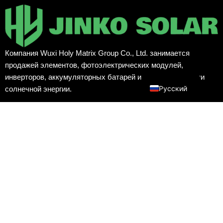
Français
العربية
Español
Компания Wuxi Holy Matrix Group Co., Ltd. занимается
Português
продажей элементов, фотоэлектрических модулей,
English
инверторов, аккумуляторных батарей и систем генерации
Русский
солнечной энергии.
F
T
Y
a
w
o
c
i
u
e
t
t
Навигация
b
t
u
Главная
o
e
b
Продукция
o
r
e
k
Новости