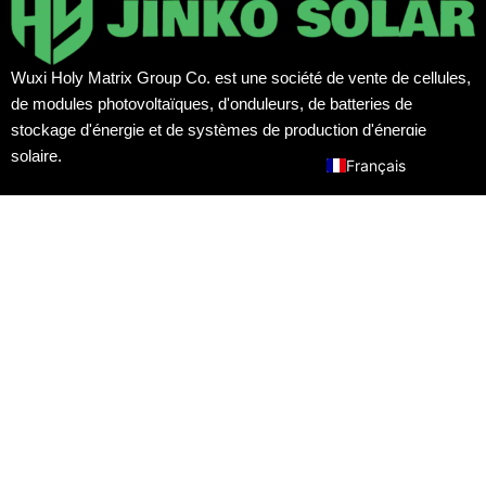
Español
Português
Wuxi Holy Matrix Group Co. est une société de vente de cellules,
Русский
de modules photovoltaïques, d'onduleurs, de batteries de
English
stockage d'énergie et de systèmes de production d'énergie
solaire.
Français
F
T
Y
a
w
o
c
i
u
e
t
t
Navigation
b
t
u
Accueil
o
e
b
Produits
o
r
e
k
Actualités
Solutions